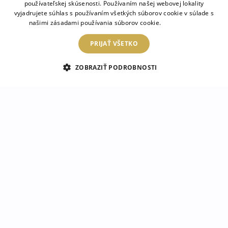
používateľskej skúsenosti. Používaním našej webovej lokality
vyjadrujete súhlas s používaním všetkých súborov cookie v súlade s
84.99 €
84.99 €
našimi zásadami používania súborov cookie.
Prečítať viac
PRIJAŤ VŠETKO
ZOBRAZIŤ PODROBNOSTI
Lukáš
Paulina
Dorothy
Náš tím konzultantov vám odpovie na vaše otázky!
ZRKADLOMAT
ÚČEL
KATEGORIE