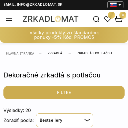
EMAIL:
INFO@ZRKADLOMAT.SK
0
0
Všetky produkty zo štandardnej
ponuky
-5%
Kód: PROMO5
ZRKADLÁ
ZRKADLÁ S POTLAČOU
HLAVNÁ STRÁNKA
Dekoračné zrkadlá s potlačou
FILTRE
Výsledky: 20
Zoradiť podľa:
Bestsellery