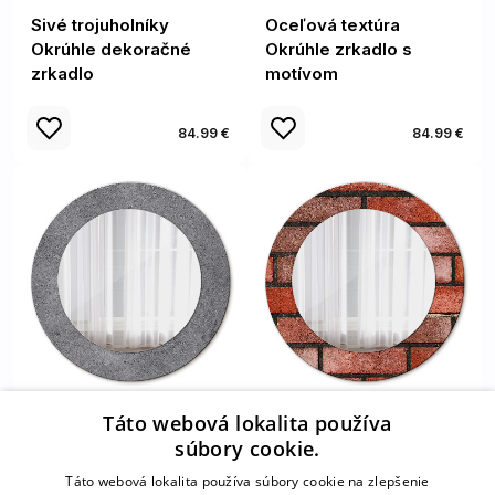
Sivé trojuholníky
Oceľová textúra
Okrúhle dekoračné
Okrúhle zrkadlo s
zrkadlo
motívom
84.99 €
84.99 €
Táto webová lokalita používa
Betónová textúra
červená tehla Okrúhle
súbory cookie.
Okrúhle zrkadlo s
dekoračné zrkadlo
motívom
Táto webová lokalita používa súbory cookie na zlepšenie