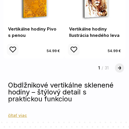
Vertikálne hodiny Pivo
Vertikálne hodiny
s penou
Ilustrácia hnedého leva
54.99 €
54.99 €
1
/
31
Obdĺžnikové vertikálne sklenené
hodiny – štýlový detail s
praktickou funkciou
Vertikálne hodiny s hladkým chodom sú ideálnym
čítať viac
riešením pre všetkých, ktorí hľadajú spojenie
funkčnosti a dekorácie. Ich obdĺžnikový formát je