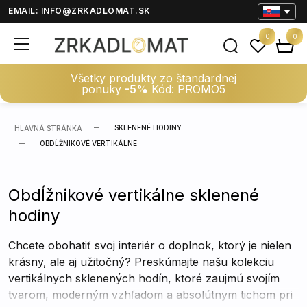
EMAIL:
INFO@ZRKADLOMAT.SK
0
0
Všetky produkty zo štandardnej
ponuky
-5%
Kód: PROMO5
SKLENENÉ HODINY
HLAVNÁ STRÁNKA
OBDĹŽNIKOVÉ VERTIKÁLNE
Obdĺžnikové vertikálne sklenené
hodiny
Chcete obohatiť svoj interiér o doplnok, ktorý je nielen
krásny, ale aj užitočný? Preskúmajte našu kolekciu
vertikálnych sklenených hodín, ktoré zaujmú svojím
tvarom, moderným vzhľadom a absolútnym tichom pri