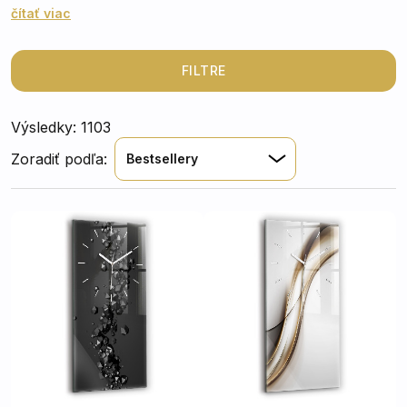
chode. Vďaka univerzálnemu dizajnu ich jednoducho
čítať viac
zavesíte na stenu v kuchyni, obývačke, chodbe či
pracovni a vždy budete mať čas pod kontrolou – bez
rušivého tikotu.
FILTRE
Výsledky: 1103
Zoradiť podľa:
Bestsellery