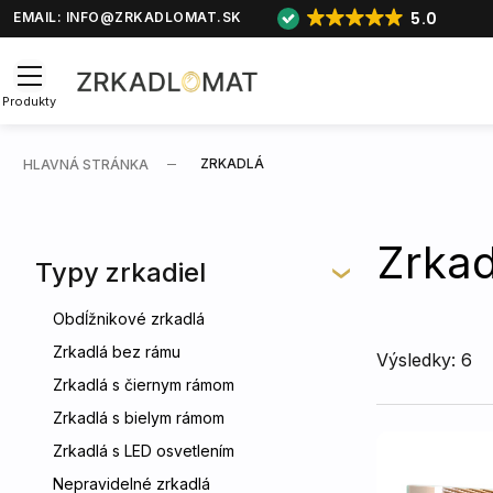
5.0
EMAIL:
INFO@ZRKADLOMAT.SK
Produkty
ZRKADLÁ
HLAVNÁ STRÁNKA
Zrkad
Typy zrkadiel
Obdĺžnikové zrkadlá
Zrkadlá bez rámu
Výsledky: 6
Zrkadlá s čiernym rámom
Zrkadlá s bielym rámom
Zrkadlá s LED osvetlením
Nepravidelné zrkadlá