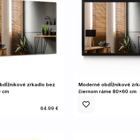
bdĺžnikové zrkadlo bez
Moderné obdĺžnikové zrk
0 cm
čiernom ráme 80x60 cm
64.99 €