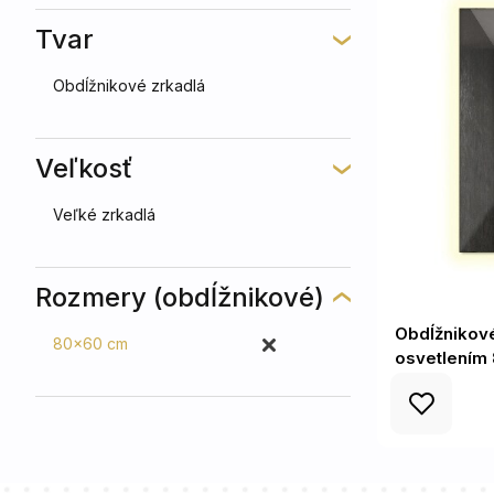
Tvar
Obdĺžnikové zrkadlá
Veľkosť
Veľké zrkadlá
Rozmery (obdĺžnikové)
Obdĺžnikové
80x60 cm
osvetlením