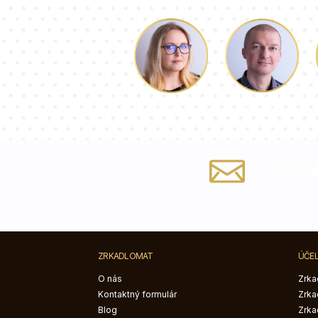
Lukáš
Dorothy
info@zrka
ZRKADLOMAT
ÚČE
O nás
Zrka
Kontaktný formulár
Zrka
Blog
Zrka