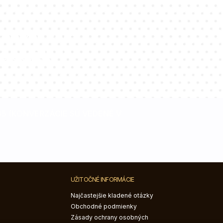
tantov vám
e otázky!
085 (KONVERZÁCIE SÚ VEDENÉ V
UŽITOČNÉ INFORMÁCIE
Najčastejšie kladené otázky
Obchodné podmienky
Zásady ochrany osobných