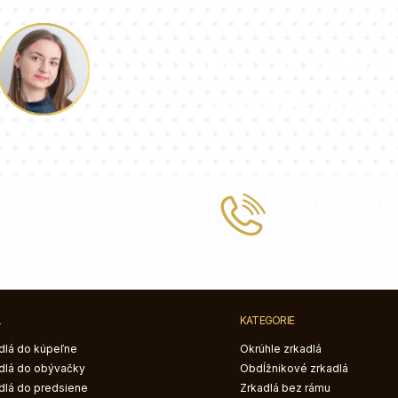
Náš tím konzul
odpovie na vaš
Paulina
+421 233 221 
dlomat.sk
ENG ALEBO PL)
L
KATEGORIE
dlá do kúpeľne
Okrúhle zrkadlá
dlá do obývačky
Obdĺžnikové zrkadlá
dlá do predsiene
Zrkadlá bez rámu