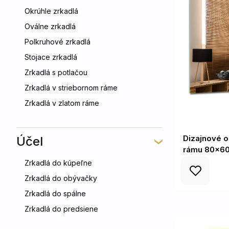
Okrúhle zrkadlá
Oválne zrkadlá
Polkruhové zrkadlá
Stojace zrkadlá
Zrkadlá s potlačou
Zrkadlá v striebornom ráme
Zrkadlá v zlatom ráme
Dizajnové o
Účel
rámu 80x6
Zrkadlá do kúpeľne
Zrkadlá do obývačky
Zrkadlá do spálne
Zrkadlá do predsiene