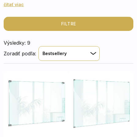
mastnotou pri varení, čo zabezpečuje čistotu a
čítať viac
jednoduchú úrdržbu kuchynského priestoru. Okrem
praktického využitia tieto zásteny pridávajú kuchyni
estetický rozmer – vytvárajú elegantné a moderné
FILTRE
prostredie, ktoré sa hodí do akéhokoľvek interiéru, či
už ide o minimalistický alebo klasický štýl.
Výsledky: 9
Zoradiť podľa:
Bestsellery