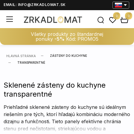
EMAIL:
INFO@ZRKADLOMAT.SK
0
0
Všetky produkty zo štandardnej
ponuky
-5%
Kód: PROMO5
ZÁSTENY DO KUCHYNE
HLAVNÁ STRÁNKA
TRANSPARENTNÉ
Sklenené zásteny do kuchyne
transparentné
Priehľadné sklenené zásteny do kuchyne sú ideálnym
riešením pre tých, ktorí hľadajú kombináciu moderného
dizajnu a funkčnosti. Tieto panely efektívne chránia
stenu pred nečistotami, striekajúcou vodou a