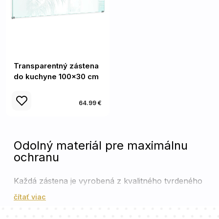
Transparentný zástena
do kuchyne 100x30 cm
64.99 €
Odolný materiál pre maximálnu
ochranu
Každá zástena je vyrobená z kvalitného tvrdeného
skla, ktoré je vysoko odolné voči teplu a
čítať viac
mechanickému poškodeniu. Tento materiál prešiel
precíznymi testami odolnosti a je navrhnutý tak,