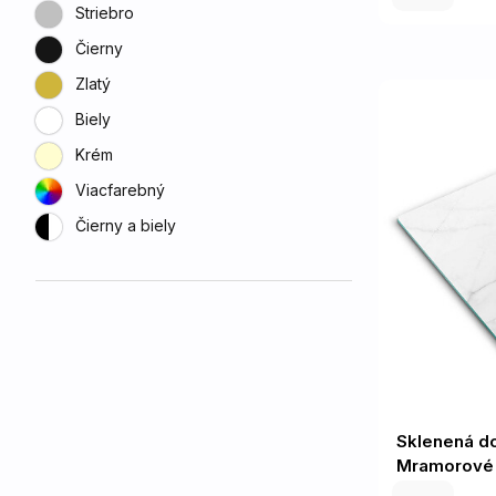
Striebro
Čierny
Zlatý
Biely
Krém
Viacfarebný
Čierny a biely
Sklenená do
Mramorové