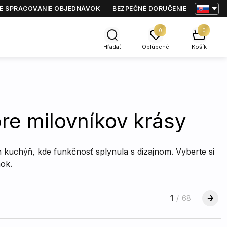
E SPRACOVANIE OBJEDNÁVOK
BEZPEČNÉ DORUČENIE
0
0
Hľadať
Oblúbené
Košík
re milovníkov krásy
 kuchýň, kde funkčnosť splynula s dizajnom. Vyberte si
nok.
1
/
68