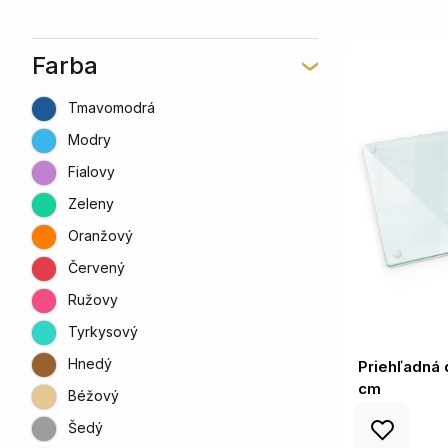
Farba
Tmavomodrá
Modry
Fialovy
Zeleny
Oranžový
Červený
Ružovy
Tyrkysový
Hnedý
Priehľadná 
cm
Béžový
Šedý