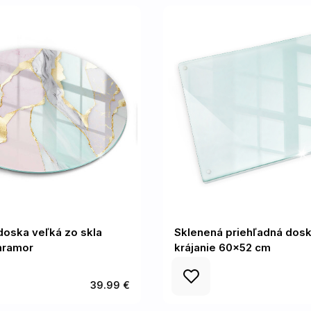
oska veľká zo skla
Sklenená priehľadná dosk
mramor
krájanie 60x52 cm
39.99 €