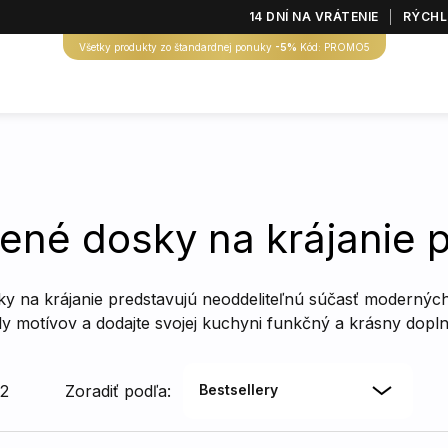
14 DNÍ NA VRÁTENIE
RÝCHL
Všetky produkty zo štandardnej ponuky
-5%
Kód: PROMO5
ené dosky na krájanie p
y na krájanie predstavujú neoddeliteľnú súčasť moderných
ály motívov a dodajte svojej kuchyni funkčný a krásny dopl
32
Zoradiť podľa:
Bestsellery