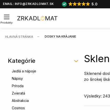
5.0
EMAIL:
INFO@ZRKADLOMAT.SK
Produkty
DOSKY NA KRÁJANIE
HLAVNÁ STRÁNKA
Sklen
Kategórie
Jedlá a nápoje
Sklenené dosk
Nápisy
zo širokej šk
Príroda
Zvieratá
Výsledky: 24
Abstrakcia
Cosmos