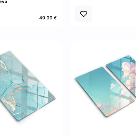
eva
49.99 €