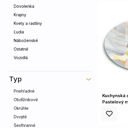
Dovolenka
Krajiny
Kvety a rastliny
Ľudia
Náboženské
Ostatné
Vozidlá
Typ
Priehľadné
Kuchynská d
Obdĺžnikové
Pastelový 
Okrúhle
Dvojité
Šesťhranné