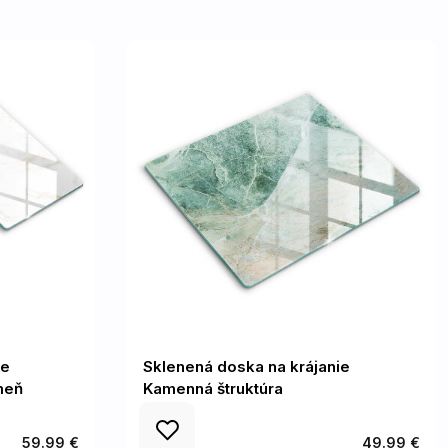
ie
Sklenená doska na krájanie
meň
Kamenná štruktúra
59.99 €
49.99 €