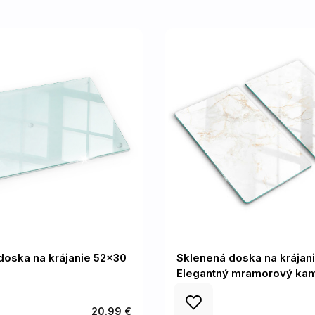
doska na krájanie 52x30
Sklenená doska na krájan
Elegantný mramorový ka
20.99 €