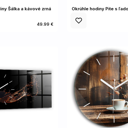
iny Šálka a kávové zrná
Okrúhle hodiny Pite s ľad
49.99 €