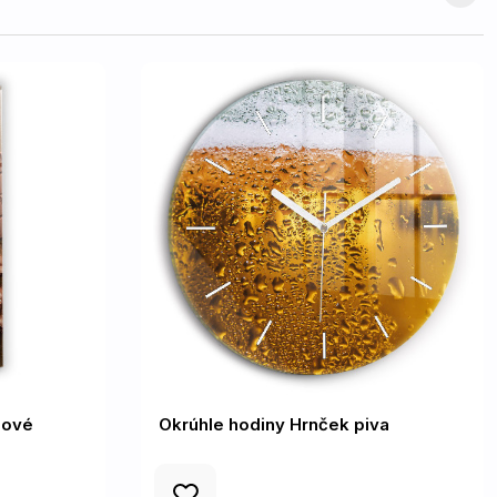
dové
Okrúhle hodiny Hrnček piva