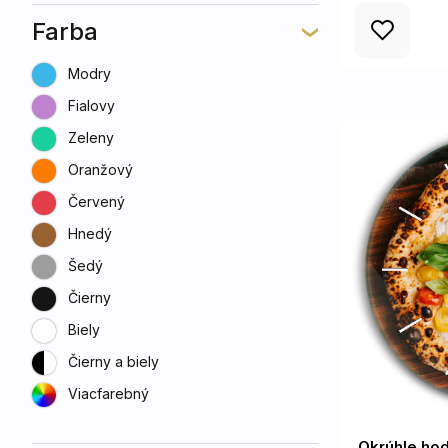
Farba
Modry
Fialovy
Zeleny
Oranžový
Červený
Hnedý
Šedý
Čierny
Biely
Čierny a biely
Viacfarebný
Okrúhle hod