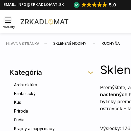
5.0
EMAIL:
INFO@ZRKADLOMAT.SK
Produkty
SKLENENÉ HODINY
KUCHYŇA
HLAVNÁ STRÁNKA
Sklen
Kategória
Architektúra
Premýšľate, a
Fantastický
nástenných h
bylinky preme
Kus
ostrovček – t
Príroda
Ľudia
Výsledky: 176
Krajiny a mapyi mapy