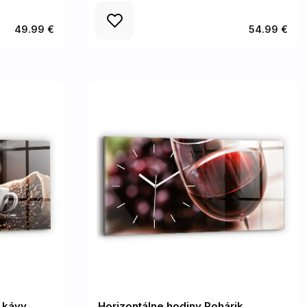
49.99 €
54.99 €
 kávy
Horizontálne hodiny Pohárik