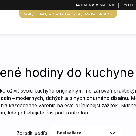
14 DNÍ NA VRÁTENIE
RÝCHL
Všetky produkty zo štandardnej ponuky
-5%
Kód: PROMO5
ené hodiny do kuchyne
ko oživiť svoju kuchyňu originálnym, no zároveň praktic
odín – moderných, tichých a plných chutného dizajnu.
Mo
nia každodenné varenie na ešte príjemnejší zážitok. Skle
am, kde potrebujete čas pod kontrolou.
Zoradiť podľa:
Bestsellery