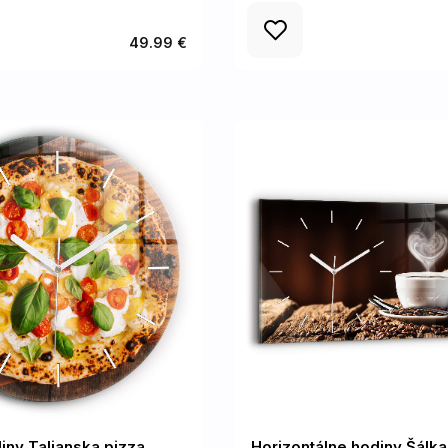
49.99 €
iny Talianska pizza
Horizontálne hodiny Šálka