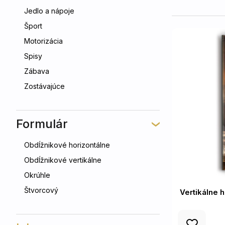
Jedlo a nápoje
Šport
Motorizácia
Spisy
Zábava
Zostávajúce
Formulár
Obdĺžnikové horizontálne
Obdĺžnikové vertikálne
Okrúhle
Štvorcový
Vertikálne 