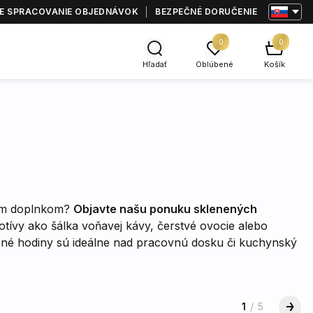
E SPRACOVANIE OBJEDNÁVOK
BEZPEČNÉ DORUČENIE
0
0
Hľadať
Oblúbené
Košík
kým doplnkom?
Objavte našu ponuku sklenených
tívy ako šálka voňavej kávy, čerstvé ovocie alebo
nené hodiny sú ideálne nad pracovnú dosku či kuchynský
1
/
5