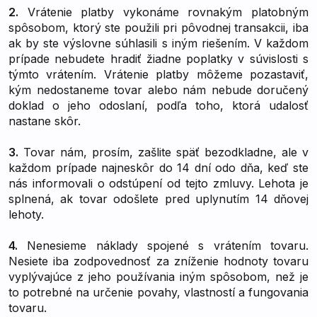
2.
Vrátenie platby vykonáme rovnakým platobným
spôsobom, ktorý ste použili pri pôvodnej transakcii, iba
ak by ste výslovne súhlasili s iným riešením. V každom
prípade nebudete hradiť žiadne poplatky v súvislosti s
týmto vrátením. Vrátenie platby môžeme pozastaviť,
kým nedostaneme tovar alebo nám nebude doručený
doklad o jeho odoslaní, podľa toho, ktorá udalosť
nastane skôr.
3.
Tovar nám, prosím, zašlite späť bezodkladne, ale v
každom prípade najneskôr do 14 dní odo dňa, keď ste
nás informovali o odstúpení od tejto zmluvy. Lehota je
splnená, ak tovar odošlete pred uplynutím 14 dňovej
lehoty.
4.
Nenesieme náklady spojené s vrátením tovaru.
Nesiete iba zodpovednosť za zníženie hodnoty tovaru
vyplývajúce z jeho používania iným spôsobom, než je
to potrebné na určenie povahy, vlastností a fungovania
tovaru.