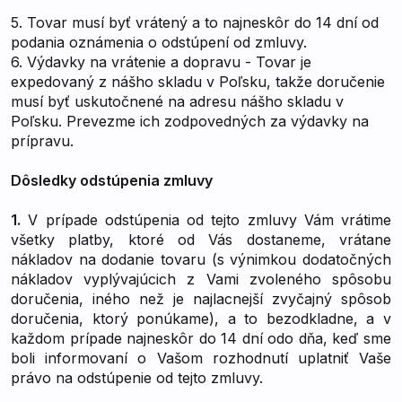
5. Tovar musí byť vrátený a to najneskôr do 14 dní od
podania oznámenia o odstúpení od zmluvy.
6.
Výdavky na vrátenie a dopravu -
Tovar je
expedovaný z nášho skladu v Poľsku, takže doručenie
musí byť uskutočnené na adresu nášho skladu v
Poľsku. Prevezme ich zodpovedných za výdavky na
prípravu.
Dôsledky odstúpenia zmluvy
1.
V prípade odstúpenia od tejto zmluvy Vám vrátime
všetky platby, ktoré od Vás dostaneme, vrátane
nákladov na dodanie tovaru (s výnimkou dodatočných
nákladov vyplývajúcich z Vami zvoleného spôsobu
doručenia, iného než je najlacnejší zvyčajný spôsob
doručenia, ktorý ponúkame), a to bezodkladne, a v
každom prípade najneskôr do 14 dní odo dňa, keď sme
boli informovaní o Vašom rozhodnutí uplatniť Vaše
právo na odstúpenie od tejto zmluvy.