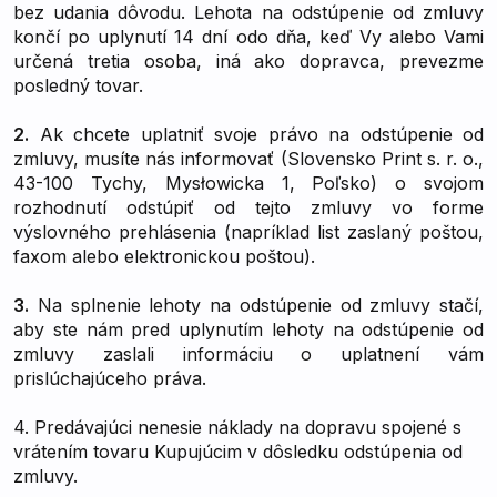
bez udania dôvodu. Lehota na odstúpenie od zmluvy
končí po uplynutí 14 dní odo dňa, keď Vy alebo Vami
určená tretia osoba, iná ako dopravca, prevezme
posledný tovar.
2.
Ak chcete uplatniť svoje právo na odstúpenie od
zmluvy, musíte nás informovať (
Slovensko Print s. r. o.
,
43-100 Tychy, Mysłowicka 1, Poľsko
) o svojom
rozhodnutí odstúpiť od tejto zmluvy vo forme
výslovného prehlásenia (napríklad list zaslaný poštou,
faxom alebo elektronickou poštou).
3.
Na splnenie lehoty na odstúpenie od zmluvy stačí,
aby ste nám pred uplynutím lehoty na odstúpenie od
zmluvy zaslali informáciu o uplatnení vám
prislúchajúceho práva.
4. Predávajúci nenesie náklady na dopravu spojené s
vrátením tovaru Kupujúcim v dôsledku odstúpenia od
zmluvy.