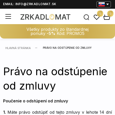
EMAIL:
INFO@ZRKADLOMAT.SK
0
0
Všetky produkty zo štandardnej
ponuky
-5%
Kód: PROMO5
PRÁVO NA ODSTÚPENIE OD ZMLUVY
HLAVNÁ STRÁNKA
Právo na odstúpenie
od zmluvy
Poučenie o odstúpení od zmluvy
1.
Máte právo odstúpiť od tejto zmluvy v lehote 14 dní