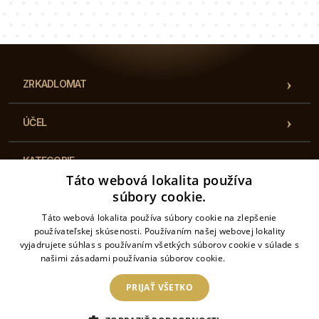
Náš tím konzultantov vám odpovie na vaše otázky!
ZRKADLOMAT
ÚČEL
KATEGORIE
Táto webová lokalita používa
súbory cookie.
UŽITOČNÉ INFORMÁCIE
Táto webová lokalita používa súbory cookie na zlepšenie
používateľskej skúsenosti. Používaním našej webovej lokality
KONTAKT
vyjadrujete súhlas s používaním všetkých súborov cookie v súlade s
našimi zásadami používania súborov cookie.
Prečítať viac
PRIJAŤ VŠETKO
2026 © Zrkadlomat– Všetky práva vyhradené. Internetový obchod prevádzkuje: