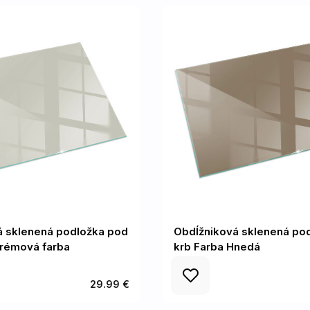
á sklenená podložka pod
Obdĺžniková sklenená po
krémová farba
krb Farba Hnedá
29.99 €