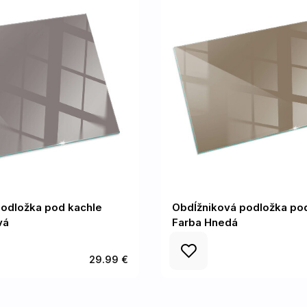
podložka pod kachle
Obdĺžniková podložka po
vá
Farba Hnedá
29.99 €