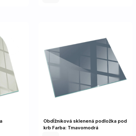
a
Obdĺžniková sklenená podložka pod
krb Farba: Tmavomodrá