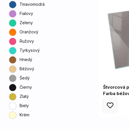
Tmavomodrá
Fialovy
Zeleny
Oranžový
Ružovy
Tyrkysový
Hnedý
Béžový
Šedý
Štvorcová 
Čierny
Farba béžo
Zlatý
Biely
Krém