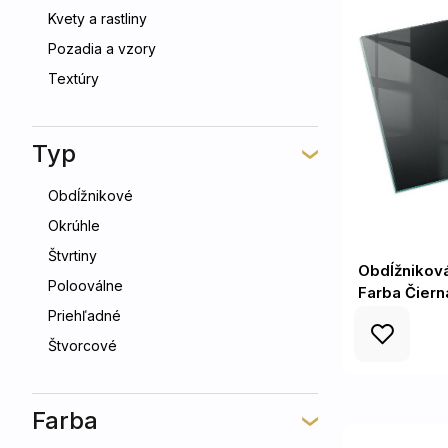
Kvety a rastliny
Pozadia a vzory
Textúry
Typ
Obdĺžnikové
Okrúhle
Štvrtiny
Obdĺžnikov
Polooválne
Farba Čiern
Priehľadné
Štvorcové
Farba