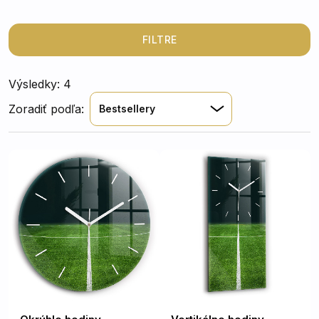
ideálny pre každého, kto má šport nielen v srdci, ale aj
vo svojom životnom štýle. Tiché prevedenie a moderný
vzhľad robia z týchto hodín praktický a štýlový
FILTRE
doplnok každej miestnosti
Výsledky: 4
Zoradiť podľa:
Bestsellery