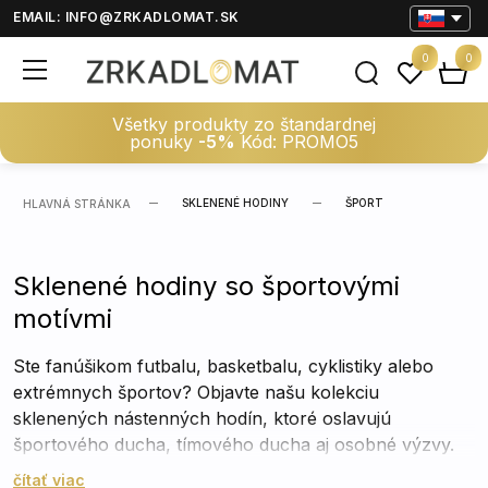
EMAIL:
INFO@ZRKADLOMAT.SK
0
0
Všetky produkty zo štandardnej
ponuky
-5%
Kód: PROMO5
SKLENENÉ HODINY
ŠPORT
HLAVNÁ STRÁNKA
Sklenené hodiny so športovými
motívmi
Ste fanúšikom futbalu, basketbalu, cyklistiky alebo
extrémnych športov? Objavte našu kolekciu
sklenených nástenných hodín, ktoré oslavujú
športového ducha, tímového ducha aj osobné výzvy.
Každý dizajn je plný energie, dynamiky a pohybu –
čítať viac