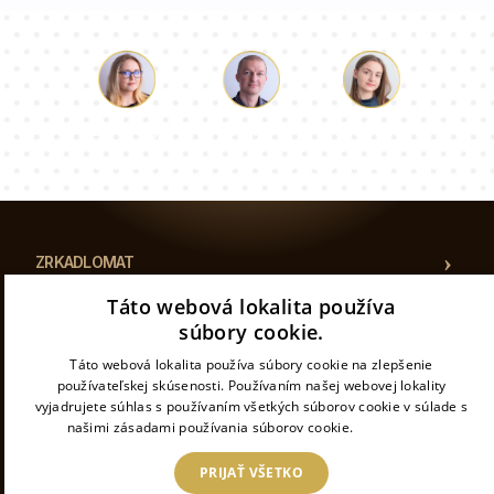
Lukáš
Paulina
Dorothy
Náš tím konzultantov vám odpovie na vaše otázky!
ZRKADLOMAT
Táto webová lokalita používa
ÚČEL
súbory cookie.
Táto webová lokalita používa súbory cookie na zlepšenie
KATEGORIE
používateľskej skúsenosti. Používaním našej webovej lokality
vyjadrujete súhlas s používaním všetkých súborov cookie v súlade s
našimi zásadami používania súborov cookie.
Prečítať viac
UŽITOČNÉ INFORMÁCIE
PRIJAŤ VŠETKO