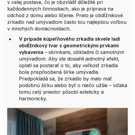
v celej postave, čo je obzvlášť dôležité pri
každodenných činnostiach, ako je príprava na
odchod z domu alebo líčenie. Preto je obdĺžnikové
zrkadlo nad umývadlom často tou najlepšou voľbou
v mnohých domácnostiach.
V prípade kúpeľňového zrkadla skvele ladí
obdĺžnikový tvar s geometrickými prvkami
vybavenia
– skrinkami, obkladmi či samotným
umývadlom. Aby ste dosiahli jednotný efekt,
oplatí sa postarať o to, aby veľkosť zrkadla
bola prispôsobená šírke umývadla.
Predpokladá sa, že zrkadlo by malo mať
podobnú šírku alebo byť o niečo užšie – vďaka
tomu celý priestor pôsobí esteticky a
harmonicky.