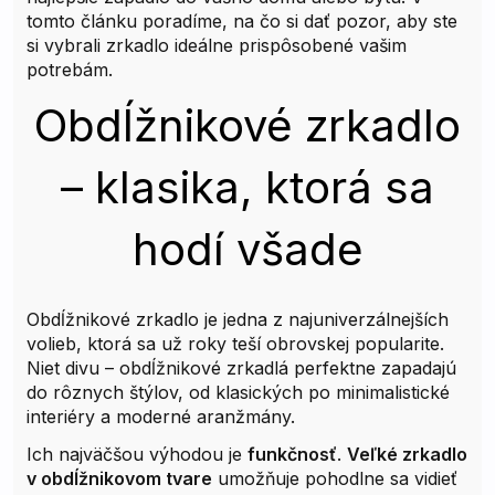
tomto článku poradíme, na čo si dať pozor, aby ste
si vybrali zrkadlo ideálne prispôsobené vašim
potrebám.
Obdĺžnikové zrkadlo
– klasika, ktorá sa
hodí všade
Obdĺžnikové zrkadlo je jedna z najuniverzálnejších
volieb, ktorá sa už roky teší obrovskej popularite.
Niet divu – obdĺžnikové zrkadlá perfektne zapadajú
do rôznych štýlov, od klasických po minimalistické
interiéry a moderné aranžmány.
Ich najväčšou výhodou je
funkčnosť
.
Veľké zrkadlo
v obdĺžnikovom tvare
umožňuje pohodlne sa vidieť