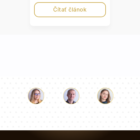
Čítať článok
Lukáš
Paulina
Dorothy
Náš tím konzultantov vám odpovie na vaše otázky!