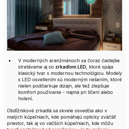
V moderných aranžmánoch sa čoraz častejšie
stretávame aj so
zrkadlom LED
, ktoré spája
klasický tvar s modernou technológiou. Modely
s LED osvetlením sú moderným riešením, ktoré
nielen podčiarkuje dizajn, ale tiež zlepšuje
komfort používania – najmä pri líčení alebo
holení.
Obdĺžnikové zrkadlá sa skvele osvedčia ako v
malých kúpeľniach, kde pomáhajú opticky zväčšiť
priestor, tak aj vo väčších kúpeľniach, kde môžu