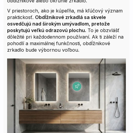
obdĺžnikové alebo okrúhle zrkadlo.
V priestoroch, ako je kúpeľňa, má kľúčový význam
praktickosť.
Obdĺžnikové zrkadlá sa skvele
osvedčujú nad širokým umývadlom, pretože
poskytujú veľkú odrazovú plochu.
To je obzvlášť
dôležité pri každodennom používaní. Ak ti záleží na
pohodlí a maximálnej funkčnosti, obdĺžnikové
zrkadlo bude výbornou voľbou.