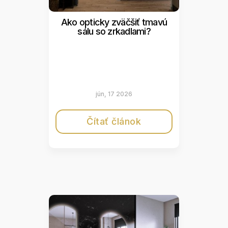
Ako opticky zväčšiť tmavú
sálu so zrkadlami?
jún, 17 2026
Čítať článok