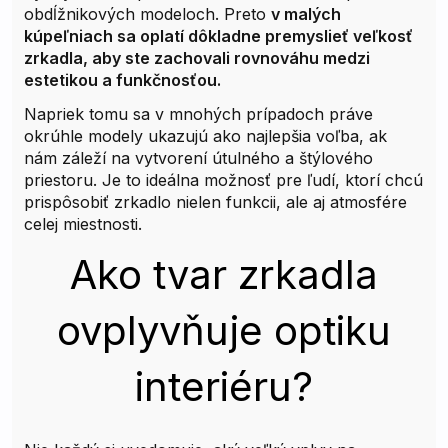
obdĺžnikových modeloch. Preto
v malých
kúpeľniach sa oplatí dôkladne premyslieť veľkosť
zrkadla, aby ste zachovali rovnováhu medzi
estetikou a funkčnosťou.
Napriek tomu sa v mnohých prípadoch práve
okrúhle modely ukazujú ako najlepšia voľba, ak
nám záleží na vytvorení útulného a štýlového
priestoru. Je to ideálna možnosť pre ľudí, ktorí chcú
prispôsobiť zrkadlo nielen funkcii, ale aj atmosfére
celej miestnosti.
Ako tvar zrkadla
ovplyvňuje optiku
interiéru?