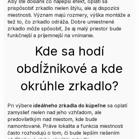
Aby ste dosiahli čo najlepší efekt, oplatí sa
prispôsobiť zrkadlo nielen štýlu, ale aj dispozícii
miestnosti. Význam majú rozmery, výška montáže a
tiež to, čo zrkadlo odráža. Dobre umiestnené
zrkadlo môže spôsobiť, že aj malý priestor bude
funkčnejší a príjemnejší na vnímanie.
Kde sa hodí
obdĺžnikové a kde
okrúhle zrkadlo?
Pri výbere
ideálneho zrkadla do kúpeľne
sa oplatí
zamyslieť nielen nad jeho vzhľadom, ale
predovšetkým nad miestom, kde bude
namontované. Práve lokalita a funkcia miestnosti
často rozhodujú o tom, či bude lepším riešením