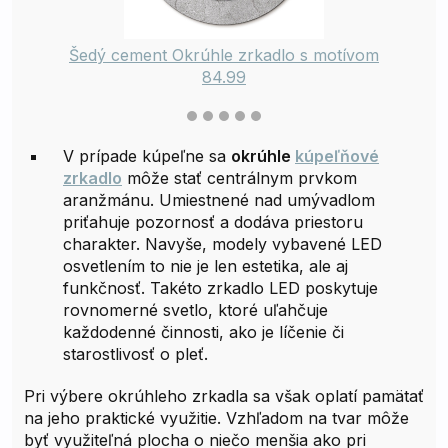
Šedý cement Okrúhle zrkadlo s motívom
84.99
V prípade kúpeľne sa
okrúhle
kúpeľňové
zrkadlo
môže stať centrálnym prvkom
aranžmánu. Umiestnené nad umývadlom
priťahuje pozornosť a dodáva priestoru
charakter. Navyše, modely vybavené LED
osvetlením to nie je len estetika, ale aj
funkčnosť. Takéto zrkadlo LED poskytuje
rovnomerné svetlo, ktoré uľahčuje
každodenné činnosti, ako je líčenie či
starostlivosť o pleť.
Pri výbere okrúhleho zrkadla sa však oplatí pamätať
na jeho praktické využitie. Vzhľadom na tvar môže
byť využiteľná plocha o niečo menšia ako pri