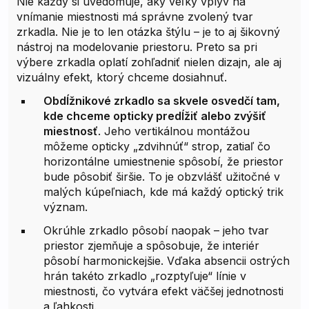
Nie každý si uvedomuje, aký veľký vplyv na
vnímanie miestnosti má správne zvolený tvar
zrkadla. Nie je to len otázka štýlu – je to aj šikovný
nástroj na modelovanie priestoru. Preto sa pri
výbere zrkadla oplatí zohľadniť nielen dizajn, ale aj
vizuálny efekt, ktorý chceme dosiahnuť.
Obdĺžnikové zrkadlo sa skvele osvedčí tam,
kde chceme opticky predĺžiť alebo zvýšiť
miestnosť
. Jeho vertikálnou montážou
môžeme opticky „zdvihnúť“ strop, zatiaľ čo
horizontálne umiestnenie spôsobí, že priestor
bude pôsobiť širšie. To je obzvlášť užitočné v
malých kúpeľniach, kde má každý optický trik
význam.
Okrúhle zrkadlo pôsobí naopak – jeho tvar
priestor zjemňuje a spôsobuje, že interiér
pôsobí harmonickejšie. Vďaka absencii ostrých
hrán takéto zrkadlo „rozptyľuje“ línie v
miestnosti, čo vytvára efekt väčšej jednotnosti
a ľahkosti.