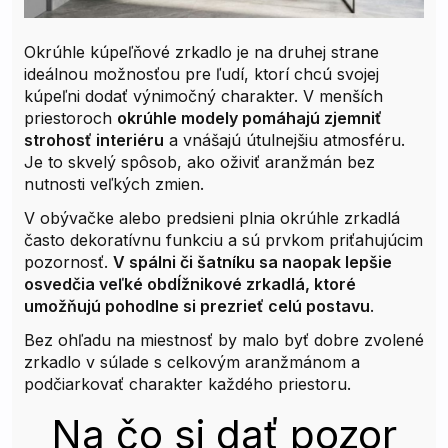
Okrúhle kúpeľňové zrkadlo je na druhej strane
ideálnou možnosťou pre ľudí, ktorí chcú svojej
kúpeľni dodať výnimočný charakter. V menších
priestoroch
okrúhle modely pomáhajú zjemniť
strohosť interiéru
a vnášajú útulnejšiu atmosféru.
Je to skvelý spôsob, ako oživiť aranžmán bez
nutnosti veľkých zmien.
V obývačke alebo predsieni plnia okrúhle zrkadlá
často dekoratívnu funkciu a sú prvkom priťahujúcim
pozornosť.
V spálni či šatníku sa naopak lepšie
osvedčia veľké obdĺžnikové zrkadlá, ktoré
umožňujú pohodlne si prezrieť celú postavu
.
Bez ohľadu na miestnosť by malo byť dobre zvolené
zrkadlo v súlade s celkovým aranžmánom a
podčiarkovať charakter každého priestoru.
Na čo si dať pozor