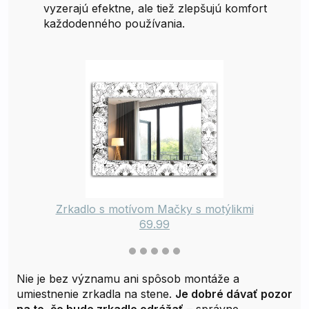
vyzerajú efektne, ale tiež zlepšujú komfort
každodenného používania.
Zrkadlo s motívom Mačky s motýlikmi
69.99
Nie je bez významu ani spôsob montáže a
umiestnenie zrkadla na stene.
Je dobré dávať pozor
na to, čo bude zrkadlo odrážať
– správne