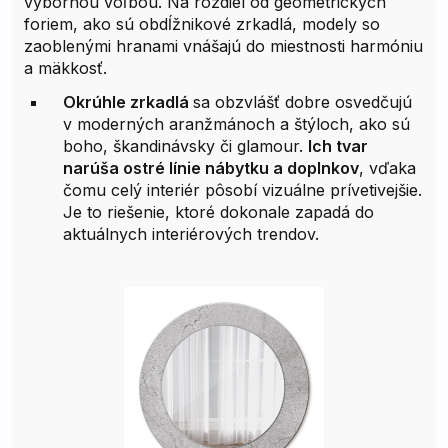
výbornou voľbou. Na rozdiel od geometrických
foriem, ako sú obdĺžnikové zrkadlá, modely so
zaoblenými hranami vnášajú do miestnosti harmóniu
a mäkkosť.
Okrúhle zrkadlá
sa obzvlášť dobre osvedčujú
v moderných aranžmánoch a štýloch, ako sú
boho, škandinávsky či glamour.
Ich tvar
narúša ostré línie nábytku a doplnkov
, vďaka
čomu celý interiér pôsobí vizuálne prívetivejšie.
Je to riešenie, ktoré dokonale zapadá do
aktuálnych interiérových trendov.