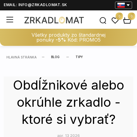
EMAIL:
INFO@ZRKADLOMAT.SK
0
0
Všetky produkty zo štandardnej
ponuky
-5%
Kód: PROMO5
BLOG
TIPY
HLAVNÁ STRÁNKA
Obdĺžnikové alebo
okrúhle zrkadlo -
ktoré si vybrať?
apr, 13 2026