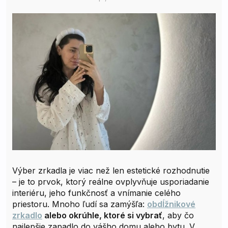
Výber zrkadla je viac než len estetické rozhodnutie
– je to prvok, ktorý reálne ovplyvňuje usporiadanie
interiéru, jeho funkčnosť a vnímanie celého
priestoru. Mnoho ľudí sa zamýšľa:
obdĺžnikové
zrkadlo
alebo okrúhle, ktoré si vybrať
, aby čo
najlepšie zapadlo do vášho domu alebo bytu. V